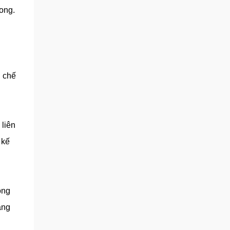
ong.
h chế
 liên
 kế
óng
ảng