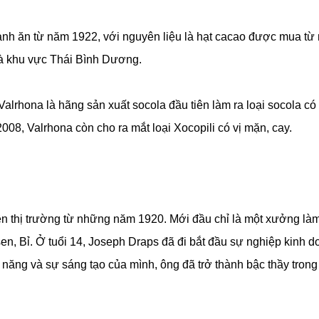
ành ăn từ năm 1922, với nguyên liệu là hạt cacao được mua từ
à khu vực Thái Bình Dương.
lrhona là hãng sản xuất socola đầu tiên làm ra loại socola có
8, Valrhona còn cho ra mắt loại Xocopili có vị mặn, cay.
ên thị trường từ những năm 1920. Mới đầu chỉ là một xưởng là
en, Bỉ. Ở tuổi 14, Joseph Draps đã đi bắt đầu sự nghiệp kinh 
năng và sự sáng tạo của mình, ông đã trở thành bậc thầy trong