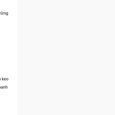
 rừng
m kẹo
doanh