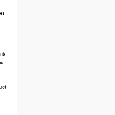
ues
 là
àu
tươi