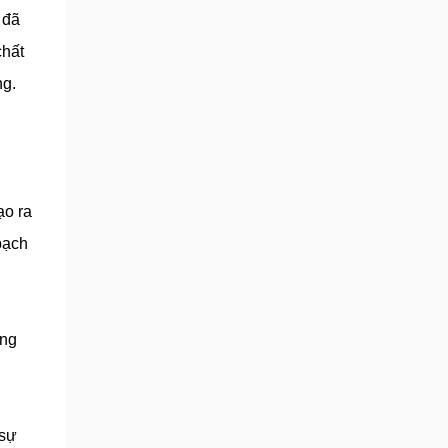
 đã
chất
ng.
ạo ra
bạch
ong
 sự