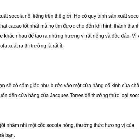
ất socola nổi tiếng trên thế giới. Họ có quy trình sản xuất soco
g hạt cacao tốt nhất mà họ tìm được cho đến khi hình thành than
fe khác nhau để tạo ra những hương vị rất riêng và độc đáo. Vì 
 xuất ra thị trường là rất ít.
ạn sẽ có cảm giác như bước vào một cửa hàng cổ kính của ch
ốn đến cửa hàng của Jacques Torres để thưởng thức loại soc
gồi nhâm nhi một cốc socola nóng, thưởng thức hương vị của
hà bạn.