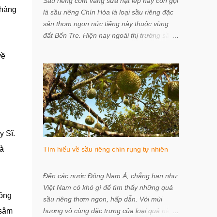
Sầu riêng cơm vàng sữa hạt lép hay còn gọi
 hàng
là sầu riêng Chín Hóa là loại sầu riêng đặc
sản thơm ngon nức tiếng này thuộc vùng
đất Bến Tre. Hiện nay ngoài thị trường sầu
riêng treo đầy rẫy bảng “Sầu riêng hột lép”
về
mà đôi trường hợp người bán không rõ bán
sầu riêng giống gì; Ri6 (số hột lép 85-90%),
Monthong (hột lép 95-100%), Cơm vàng
sữa hạt lép (hột lép 95-100%). Làm sao để
chọn mua được sầu riêng sữa cơm vàng hạt
lép Chín Hoá đúng chuẩn, hãy tham khảo
thông tin chia sẻ từ Vietnam Healthiest
y Sĩ.
Foods Store dưới đây. Sầu riêng sữa cơm
và
Tìm hiểu về sầu riêng chín rụng tự nhiên
vàng hạt lép Chín Hoá thơm ngon nức tiếng
Bến Tre “Chín Hóa” là thương hiệu của trái
sầu riêng cơm vàng sữa hạt lép và chủ
Đến các nước Đông Nam Á, chẳng hạn như
nhân thương hiệu này là ông Chín Hóa ở
Việt Nam có khó gì để tìm thấy những quả
công
Vĩnh Thành, Chợ Lách, Bến Tre. Tuy nhiên,
sầu riêng thơm ngon, hấp dẫn. Với mùi
từ khi có thương hiệu, trái sầu riêng Chín
 sâm
hương vô cùng đặc trưng của loại quả này