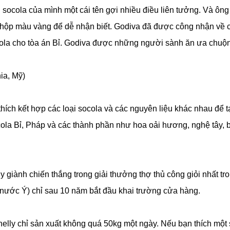
socola của mình một cái tên gợi nhiều điều liên tưởng. Và ông
ái hộp màu vàng để dễ nhận biết. Godiva đã được công nhận về 
cola cho tòa án Bỉ. Godiva được những người sành ăn ưa chuộ
ia, Mỹ)
thích kết hợp các loại socola và các nguyên liệu khác nhau để t
ola Bỉ, Pháp và các thành phần như hoa oải hương, nghệ tây, 
giành chiến thắng trong giải thưởng thợ thủ công giỏi nhất tr
 (nước Ý) chỉ sau 10 năm bắt đầu khai trường cửa hàng.
elly chỉ sản xuất không quá 50kg một ngày. Nếu bạn thích một