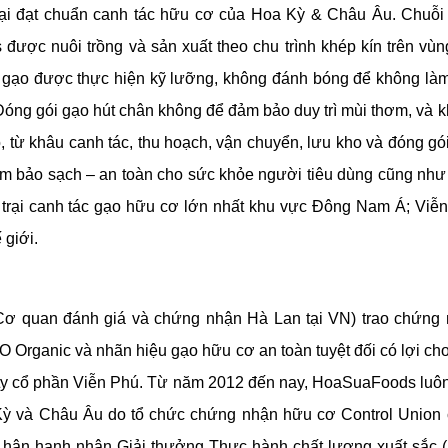
trại đạt chuẩn canh tác hữu cơ của Hoa Kỳ & Châu Âu. Chuỗi
ợc nuôi trồng và sản xuất theo chu trình khép kín trên vùn
át gạo được thực hiện kỹ lưỡng, không đánh bóng để không là
 Đóng gói gạo hút chân không để đảm bảo duy trì mùi thơm, và 
, từ khâu canh tác, thu hoạch, vận chuyển, lưu kho và đóng gó
ảm bảo sạch – an toàn cho sức khỏe người tiêu dùng cũng như
ng trại canh tác gạo hữu cơ lớn nhất khu vực Đông Nam Á; Viễ
 giới.
Cơ quan đánh giá và chứng nhận Hà Lan tại VN) trao chứng
 Organic và nhãn hiệu gạo hữu cơ an toàn tuyệt đối có lợi ch
 ty cổ phần Viễn Phú. Từ năm 2012 đến nay, HoaSuaFoods luô
 Kỳ và Châu Âu do tổ chức chứng nhận hữu cơ Control Union
 hân hạnh nhận Giải thưởng Thực hành chất lượng xuất sắc