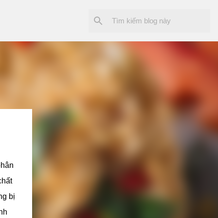
phân
chất
ng bị
nh