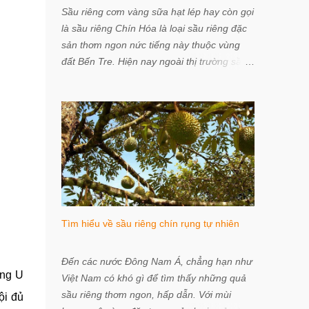
Sầu riêng cơm vàng sữa hạt lép hay còn gọi
là sầu riêng Chín Hóa là loại sầu riêng đặc
sản thơm ngon nức tiếng này thuộc vùng
đất Bến Tre. Hiện nay ngoài thị trường sầu
riêng treo đầy rẫy bảng “Sầu riêng hột lép”
mà đôi trường hợp người bán không rõ bán
sầu riêng giống gì; Ri6 (số hột lép 85-90%),
Monthong (hột lép 95-100%), Cơm vàng
sữa hạt lép (hột lép 95-100%). Làm sao để
chọn mua được sầu riêng sữa cơm vàng hạt
lép Chín Hoá đúng chuẩn, hãy tham khảo
thông tin chia sẻ từ Vietnam Healthiest
Foods Store dưới đây. Sầu riêng sữa cơm
Tìm hiểu về sầu riêng chín rụng tự nhiên
vàng hạt lép Chín Hoá thơm ngon nức tiếng
Bến Tre “Chín Hóa” là thương hiệu của trái
sầu riêng cơm vàng sữa hạt lép và chủ
Đến các nước Đông Nam Á, chẳng hạn như
ừng U
nhân thương hiệu này là ông Chín Hóa ở
Việt Nam có khó gì để tìm thấy những quả
Vĩnh Thành, Chợ Lách, Bến Tre. Tuy nhiên,
sầu riêng thơm ngon, hấp dẫn. Với mùi
ội đủ