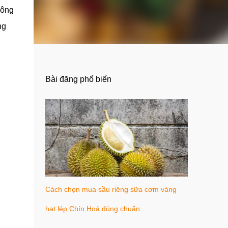
hông
ng
Bài đăng phổ biến
Cách chọn mua sầu riêng sữa cơm vàng
hạt lép Chín Hoá đúng chuẩn