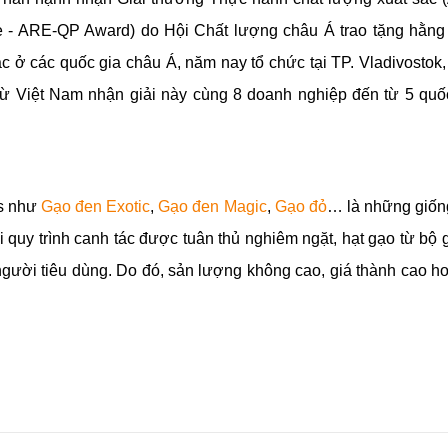
tice - ARE-QP Award) do Hội Chất lượng châu Á trao tặng hằn
c ở các quốc gia châu Á, năm nay tổ chức tại TP. Vladivostok,
từ Việt Nam nhận giải này cùng 8 doanh nghiệp đến từ 5 quố
s như
Gạo đen Exotic
,
Gạo đen Magic
,
Gạo đỏ
… là những giốn
i quy trình canh tác được tuân thủ nghiêm ngặt, hạt gạo từ bộ 
người tiêu dùng. Do đó, sản lượng không cao, giá thành cao h