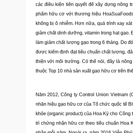
các điều kiện tiên quyết để xây dựng nông 
phẩm hữu cơ với thương hiệu HoaSuaFoods đư
không bị ô nhiễm. Hơn nữa, quá trình xay x
giảm chất dinh dưỡng, vitamin trong hạt gạo.
làm giảm chất lượng gạo trong 6 tháng. Do đó
được kiểm định đạt tiêu chuẩn chất lượng, đ
thiện với môi trường. Có thể nói, đây là nô
thuộc Top 10 nhà sản xuất gạo hữu cơ trên thế
Năm 2012, Công ty Control Union Vietnam (
nhãn hiệu gạo hữu cơ của Tổ chức quốc tế BIO
khỏe (organic product) của Hoa Kỳ cho Công
trì chứng nhận hữu cơ theo tiêu chuẩn Hoa
nhận mỗi năm. Ngoài ra, năm 2016 Viễn Phú